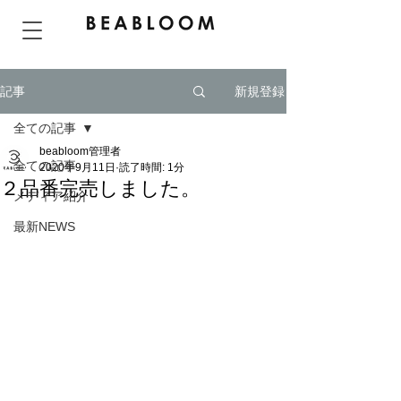
BEABLOOMはおしゃれで可愛いヨガウェアの通販専門ブランドです。
新規登録
記事
全ての記事
beabloom管理者
全ての記事
2020年9月11日
読了時間: 1分
２品番完売しました。
メディア紹介
最新NEWS