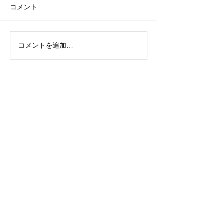
コメント
コメントを追加…
【ご案内】BEABLOOM
BEABLOOM 
恵比寿ショールーム ご試
エンスパートナ
着のご案内
( SHOPPING )
Official Shop
オフィシャルショップには全ての商品と
​全てのサービスをご提供しております。
( CONTACT )
L I N E @
LINE@にてご質問等、お受けしております。お
気軽にお問い合わせください。