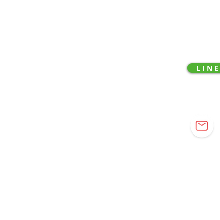
【ご案内】BEABLOOM 恵比
BE
寿ショールーム ご試着のご案
スパ
内
( SHOPPING )
( CON
L I N E
Official Shop
オフィシャルショップには全ての商品と
LINE@
​全てのサービスをご提供しております。
お問い合わ
お気軽に
{ Head 
東京都渋
03-645